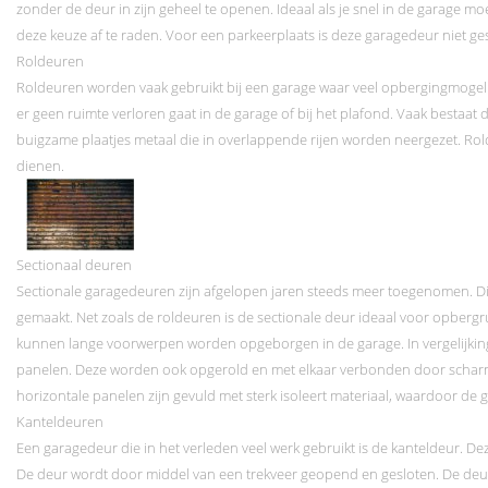
zonder de deur in zijn geheel te openen. Ideaal als je snel in de garage m
deze keuze af te raden. Voor een parkeerplaats is deze garagedeur niet ges
Roldeuren
Roldeuren worden vaak gebruikt bij een garage waar veel opbergingmogelij
er geen ruimte verloren gaat in de garage of bij het plafond. Vaak bestaat di
buigzame plaatjes metaal die in overlappende rijen worden neergezet. Ro
dienen.
Sectionaal deuren
Sectionale garagedeuren zijn afgelopen jaren steeds meer toegenomen. Dit 
gemaakt. Net zoals de roldeuren is de sectionale deur ideaal voor opbergr
kunnen lange voorwerpen worden opgeborgen in de garage. In vergelijking t
panelen. Deze worden ook opgerold en met elkaar verbonden door scharnier
horizontale panelen zijn gevuld met sterk isoleert materiaal, waardoor de ga
Kanteldeuren
Een garagedeur die in het verleden veel werk gebruikt is de kanteldeur. Dez
De deur wordt door middel van een trekveer geopend en gesloten. De deur z