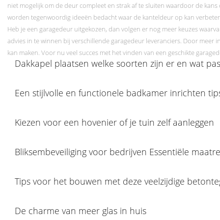
niet mogelijk om de deur compleet en strak af te sluiten waardoor de kan
worden tegenwoordig ideeën bedacht waar de kanteldeur op kan verbeter
Heb je een garagedeur uitgekozen, dan volgen er nog meer keuzes waarvan é
advies in te winnen bij verschillende garagedeur leveranciers. Door meer i
kan maken. Voor nu veel succes met het vinden van een geschikte garaged
Dakkapel plaatsen welke soorten zijn er en wat past
Een stijlvolle en functionele badkamer inrichten tip
Kiezen voor een hovenier of je tuin zelf aanleggen
Bliksembeveiliging voor bedrijven Essentiële maatr
Tips voor het bouwen met deze veelzijdige betonte
De charme van meer glas in huis