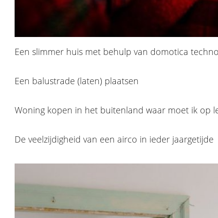
Een slimmer huis met behulp van domotica techno
Een balustrade (laten) plaatsen
Woning kopen in het buitenland waar moet ik op l
De veelzijdigheid van een airco in ieder jaargetijde