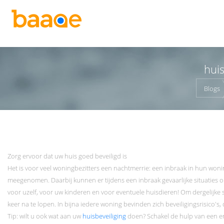
huis
Blogs
Zorg ervoor dat uw huis goed beveiligd is
Het is voor veel woningbezitters een nachtmerrie: een inbraak in hun won
meegenomen. Daarbij kunnen er tijdens een inbraak gevaarlijke situaties on
voor uzelf, voor uw kinderen en voor eventuele huisdieren! Om dergelijke 
keer na te lopen. In bijna iedere woning bevinden zich beveiligingsrisico's,
Tip: wilt u ook wat aan uw
huisbeveiliging
doen? Schakel de hulp van een erk