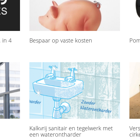
 in 4
​Bespaar op vaste kosten
Pom
Kalkvrij sanitair en tegelwerk met
Ver
een waterontharder
cirk