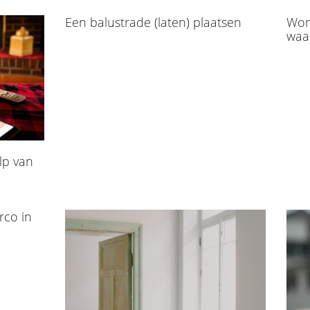
Een balustrade (laten) plaatsen
Won
waar
lp van
rco in