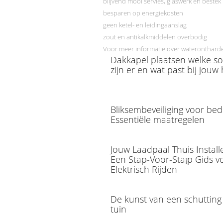
blijvend mooi servies, glaswerk en bestek
besparen op energiekosten
geen ketel- en leidingaanslag
zout en antikalkmiddelen overbodig
Voor meer informatie over waterontharde
Dakkapel plaatsen welke s
zijn er en wat past bij jouw 
Bliksembeveiliging voor bed
Essentiële maatregelen
Jouw Laadpaal Thuis Install
Een Stap-Voor-Sta¡p Gids v
Elektrisch Rijden
De kunst van een schutting
tuin