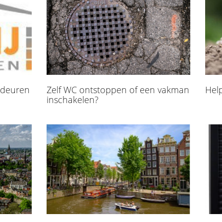
gedeuren
Zelf WC ontstoppen of een vakman
Help
inschakelen?