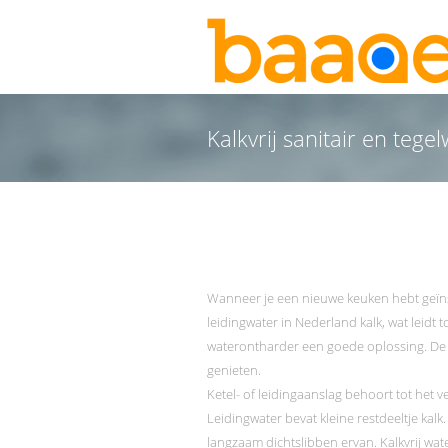
Kalkvrij sanitair en teg
Wanneer je een nieuwe keuken hebt geïnst
leidingwater in Nederland kalk, wat leidt 
waterontharder een goede oplossing. De w
genieten.
Ketel- of leidingaanslag behoort tot het v
Leidingwater bevat kleine restdeeltje kal
langzaam dichtslibben ervan. Kalkvrij wat