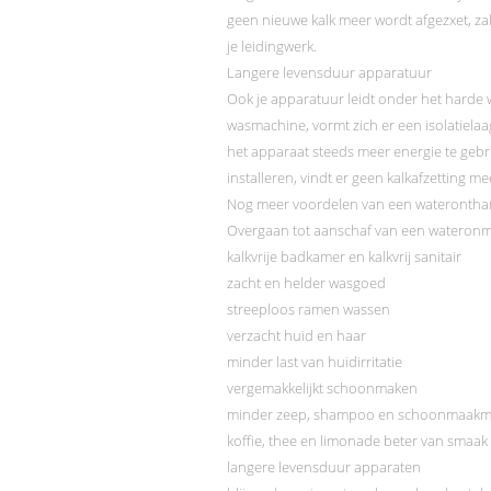
geen nieuwe kalk meer wordt afgezxet, zal
je leidingwerk.
Langere levensduur apparatuur
Ook je apparatuur leidt onder het harde 
wasmachine, vormt zich er een isolatiela
het apparaat steeds meer energie te gebr
installeren, vindt er geen kalkafzetting 
Nog meer voordelen van een waterontha
Overgaan tot aanschaf van een wateronmth
kalkvrije badkamer en kalkvrij sanitair
zacht en helder wasgoed
streeploos ramen wassen
verzacht huid en haar
minder last van huidirritatie
vergemakkelijkt schoonmaken
minder zeep, shampoo en schoonmaakm
koffie, thee en limonade beter van smaak
langere levensduur apparaten