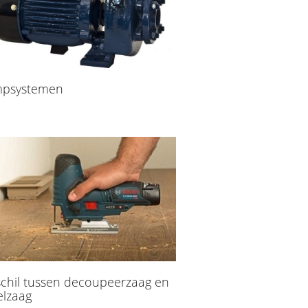
psystemen
schil tussen decoupeerzaag en
elzaag