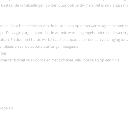
 bestaande kalkafzettingen op den duur ook verdwijnen. Het is een langzaam p
water. Door het neerslaan van de kalkdeeltjes op de verwarmingselementen v
agje. Dit laagje zorgt ervoor dat de warmte wordt tegengehouden en de werkin
uiken. En door het harde werken zal het apparaat eerder aan vervanging toe 
meer plaats en zal de apparatuur langer meegaan.
rder
arder brengt vele voordelen met zich mee. Alle voordelen op een rijtje:
iddelen