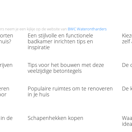
rs neem je een kijkje op de website van
BWC Waterontharders
oorten
Een stijlvolle en functionele
Kiez
huis?
badkamer inrichten tips en
zelf
inspiratie
rijven
Tips voor het bouwen met deze
De 
veelzijdige betontegels
eren
Populaire ruimtes om te renoveren
De k
oor
in Je huis
 in de
Schapenhekken kopen
Waa
idea