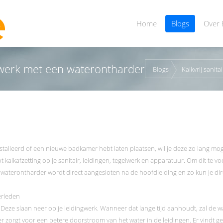
Home
Blogs
Over 
elwerk met een waterontharder
Blogs
Kalkvrij sanit
alleerd of een nieuwe badkamer hebt laten plaatsen, wil je deze zo lang mog
tot kalkafzetting op je sanitair, leidingen, tegelwerk en apparatuur. Om dit te
aterontharder wordt direct aangesloten na de hoofdleiding en zo kun je direc
erleden
k. Deze slaan neer op je leidingwerk. Wanneer dat lange tijd aanhoudt, zal de
er zorgt voor een betere doorstroom van het water in de leidingen. Er vindt ge