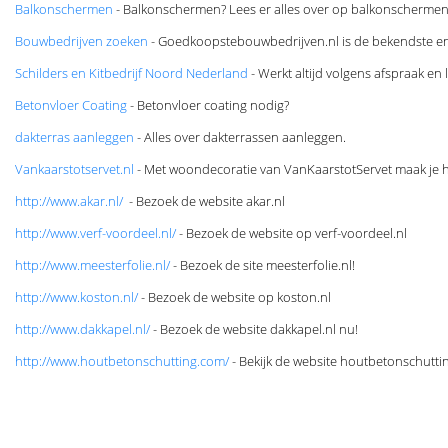
Balkonschermen
- Balkonschermen? Lees er alles over op balkonschermen
Bouwbedrijven zoeken
- Goedkoopstebouwbedrijven.nl is de bekendste en
Schilders en Kitbedrijf Noord Nederland
- Werkt altijd volgens afspraak en 
Betonvloer Coating
- Betonvloer coating nodig?
​dakterras aanleggen
- Alles over dakterrassen aanleggen.
Vankaarstotservet.nl
- Met woondecoratie van VanKaarstotServet maak je het
http://www.akar.nl/
- Bezoek de website akar.nl
http://www.verf-voordeel.nl/
- Bezoek de website op verf-voordeel.nl
http://www.meesterfolie.nl/
- Bezoek de site meesterfolie.nl!
http://www.koston.nl/
- Bezoek de website op koston.nl
http://www.dakkapel.nl/
- Bezoek de website dakkapel.nl nu!
http://www.houtbetonschutting.com/
- Bekijk de website houtbetonschutti