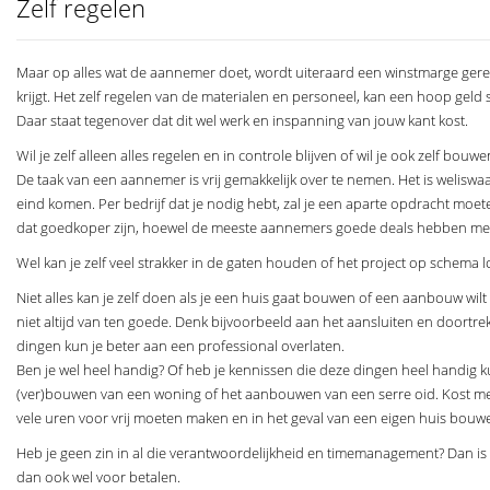
Zelf regelen
Maar op alles wat de aannemer doet, wordt uiteraard een winstmarge gereken
krijgt. Het zelf regelen van de materialen en personeel, kan een hoop geld 
Daar staat tegenover dat dit wel werk en inspanning van jouw kant kost.
Wil je zelf alleen alles regelen en in controle blijven of wil je ook zelf bouwe
De taak van een aannemer is vrij gemakkelijk over te nemen. Het is weliswa
eind komen. Per bedrijf dat je nodig hebt, zal je een aparte opdracht moete
dat goedkoper zijn, hoewel de meeste aannemers goede deals hebben met
Wel kan je zelf veel strakker in de gaten houden of het project op schema l
Niet alles kan je zelf doen als je een huis gaat bouwen of een aanbouw wilt
niet altijd van ten goede. Denk bijvoorbeeld aan het aansluiten en doortrek
dingen kun je beter aan een professional overlaten.
Ben je wel heel handig? Of heb je kennissen die deze dingen heel handig ku
(ver)bouwen van een woning of het aanbouwen van een serre oid. Kost meer tij
vele uren voor vrij moeten maken en in het geval van een eigen huis bouwe
Heb je geen zin in al die verantwoordelijkheid en timemanagement? Dan is
dan ook wel voor betalen.