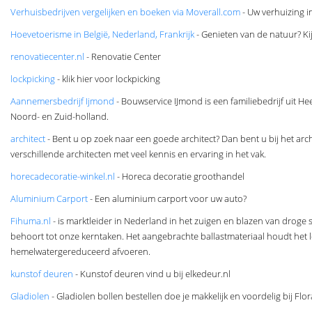
Verhuisbedrijven vergelijken en boeken via Moverall.com​
- Uw verhuizing i
Hoevetoerisme in België, Nederland, Frankrijk
- Genieten van de natuur? Kij
renovatiecenter.nl
- Renovatie Center
lockpicking
- klik hier voor lockpicking
Aannemersbedrijf Ijmond
- Bouwservice IJmond is een familiebedrijf uit H
Noord- en Zuid-holland.
architect
- Bent u op zoek naar een goede architect? Dan bent u bij het ar
verschillende architecten met veel kennis en ervaring in het vak.
horecadecoratie-winkel.nl
- Horeca decoratie groothandel
Aluminium Carport
- Een aluminium carport voor uw auto?
Fihuma.nl
- is marktleider in Nederland in het zuigen en blazen van droge 
behoort tot onze kerntaken. Het aangebrachte ballastmateriaal houdt het 
hemelwatergereduceerd afvoeren.
kunstof deuren
- Kunstof deuren vind u bij elkedeur.nl
Gladiolen
- Gladiolen bollen bestellen doe je makkelijk en voordelig bij Fl