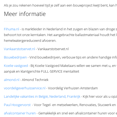
Als je zou rekenen hoeveel tijd je zelf aan een bouwproject kwijt bent, k
Meer informatie
Fihuma.nl
- is marktleider in Nederland in het zuigen en blazen van droge 
behoort tot onze kerntaken. Het aangebrachte ballastmateriaal houdt het 
hemelwatergereduceerd afvoeren.
Vankaarstotservet.nl
- Vankaarstotservet.nl
Bouwbedrijven
- Vind bouwbedrijven, verbouw tips en andere handige inf
Koelie vastgoed
- Bij Koelie Vastgoed Makelaars willen we samen met u, en
aanpak en klantgerichte FULL-SERVICE mentaliteit
almond.nl
- Almond Techniek
voordeligeverhuisservice.nl
- Voordelig Verhuizen Amsterdam
Landelijke vakanties in België, Nederland, Frankrijk
- Kijk hier voor als u op
Paul Hoogervorst
- Voor Tegel- en metselwerken, Renovaties, Stucwerk e
afvalcontainer huren
- Gemakkelijk en snel een afvalcontainer huren voor 