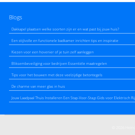
Blogs
Dakkapel plaatsen welke soorten zijn er en wat past bij jouw huis?
Een stijlvolle en functionele badkamer inrichten tips en inspiratie
Kiezen voor een hovenier of je tuin zelf aanleggen
Bliksembeveiliging voor bedrijven Essentiële maatregelen
Tips voor het bouwen met deze veelzijdige betontegels
De charme van meer glas in huis
Jouw Laadpaal Thuis Installeren Een Stap-Voor-Sta¡p Gids voor Elektrisch Ri
© 2026 Heinos