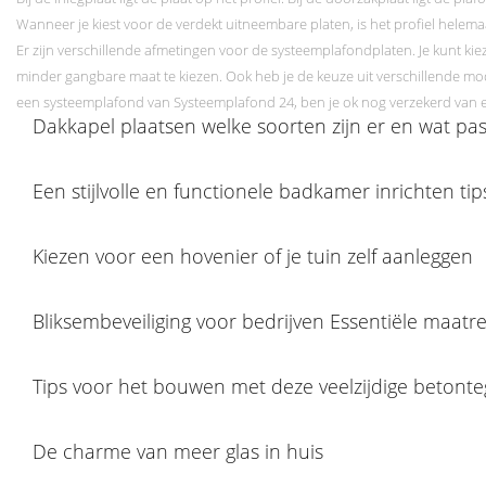
Wanneer je kiest voor de verdekt uitneembare platen, is het profiel helemaa
Er zijn verschillende afmetingen voor de systeemplafondplaten. Je kunt k
minder gangbare maat te kiezen. Ook heb je de keuze uit verschillende mode
een systeemplafond van Systeemplafond 24, ben je ok nog verzekerd van e
Dakkapel plaatsen welke soorten zijn er en wat past
Een stijlvolle en functionele badkamer inrichten tip
Kiezen voor een hovenier of je tuin zelf aanleggen
Bliksembeveiliging voor bedrijven Essentiële maatr
Tips voor het bouwen met deze veelzijdige betonte
De charme van meer glas in huis