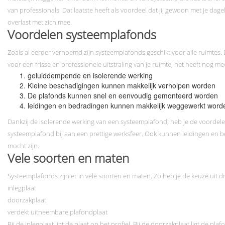
van professionals. Dat laatste heeft als voordeel dat jij gewoon met je d
overlast met zich mee.
Voordelen systeemplafonds
Zoals al eerder vernoemd zijn systeemplafonds geschikt voor alle ruimtes.
voor een frisse en professionele uitstraling van je ruimte, het heeft nog m
geluiddempende en isolerende werking
Kleine beschadigingen kunnen makkelijk verholpen worden
De plafonds kunnen snel en eenvoudig gemonteerd worden
leidingen en bedradingen kunnen makkelijk weggewerkt word
Dankzij de isolerende werking van een systeemplafond, heb je de voordel
systeemplafond bij aan een prettige werksfeer. Ook kunnen leidingen en 
mocht zijn.
Vele soorten en maten
Systeemplafonds zijn er in vele soorten en maten. Zo heb je de keuze uit 
inlegplaat
doorzakplaat
verdekt uitneembare plafondplaat
Bij de inlegplaat ligt de plaat op het profiel. Bij de doorzakplaat ligt de pl