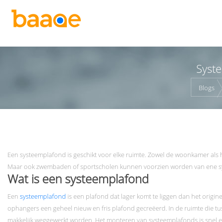
Syst
Blogs
Een systeemplafond is geschikt voor elke ruimte. Zowel de woonkamer als he
Maar ook zwembaden of sportscholen kunnen voorzien worden van ene s
Wat is een systeemplafond
Een
systeemplafond
is een plafond dat lager komt te liggen dan het origi
ophangers een geheel nieuw en fris plafond gecreëerd. In de ruimte die t
makkelijk weggewerkt worden. Het monteren van systeemplafonds is snel e